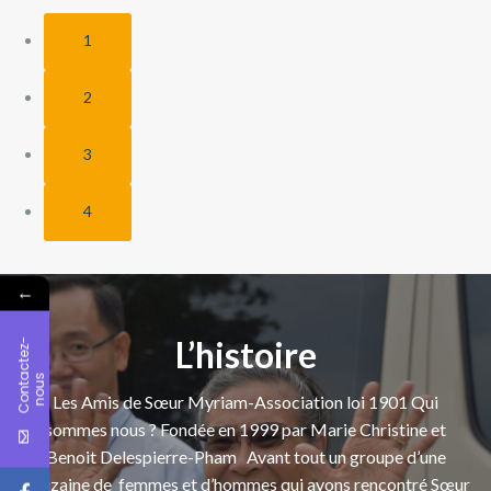
1
2
3
4
←
L’histoire
C
o
n
t
c
t
e
z
-
n
o
u
a
s
Les Amis de Sœur Myriam-Association loi 1901 Qui
sommes nous ? Fondée en 1999 par Marie Christine et
Benoit Delespierre-Pham Avant tout un groupe d’une
douzaine de femmes et d’hommes qui avons rencontré Sœur