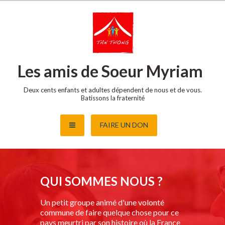
Skip
to
content
Les amis de Soeur Myriam
Deux cents enfants et adultes dépendent de nous et de vous.
Batissons la fraternité
FAIRE UN DON
QUI SOMMES NOUS ?
Un petit groupe animé d'une volonté
commune de faire quelque chose pour ce
pays meurtri par son histoire où la France