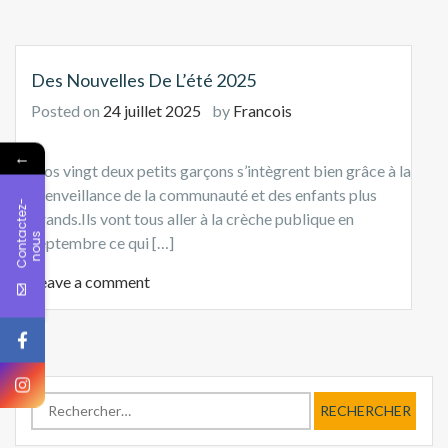
Des Nouvelles De L’été 2025
Posted on
24 juillet 2025
by
Francois
←
Nos vingt deux petits garçons s’intègrent bien grâce à la
bienveillance de la communauté et des enfants plus
C
o
n
t
c
t
e
z
-
n
o
u
grands.Ils vont tous aller à la crèche publique en
a
s
septembre ce qui […]
Leave a comment
Rechercher :