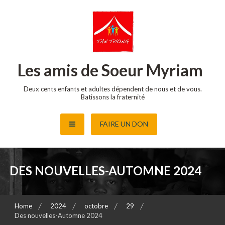
Skip
to
content
Les amis de Soeur Myriam
Deux cents enfants et adultes dépendent de nous et de vous.
Batissons la fraternité
FAIRE UN DON
DES NOUVELLES-AUTOMNE 2024
Home
2024
octobre
29
Des nouvelles-Automne 2024