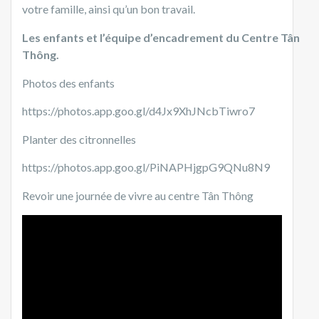
votre famille, ainsi qu’un bon travail.
Les enfants et l’équipe d’encadrement du Centre Tân
Thông
.
Photos des enfants
https://photos.app.goo.gl/d4Jx9XhJNcbTiwro7
Planter des citronnelles
https://photos.app.goo.gl/PiNAPHjgpG9QNu8N9
Revoir une journée de vivre au centre Tân Thông