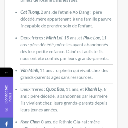
Cat Tuong
, 2 ans, de l’ethnie Xo Dang : père
décédé, mère appartenant à une famille pauvre
incapable de prendre soin de l’enfant.
Deux frères :
Minh Loi
, 15 ans, et
Phuc Loc
, 11
ans : père décédé, mère les ayant abandonnés
dès leur petite enfance. L’ainé est autiste, ils
nous ont été confiés par leurs grands-parents.
Van Minh
, 11 ans : orphelin qui vivait chez des
←
grands-parents âgés sans ressources.
C
o
n
t
c
t
e
z
-
n
o
u
Deux frères
:
Quoc Bao
, 11 ans, et
Khanh L
y
, 8
a
s
ans : père décédé, abandonnés par leur mère
ils vivaient chez leurs grands-parents depuis
leurs jeunes années.
Ksor Chon
, 8 ans, de l’ethnie Gia-rai : mère